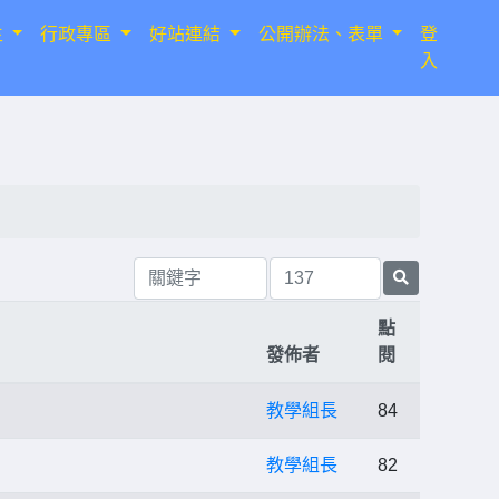
生
行政專區
好站連結
公開辦法、表單
登
入
點
發佈者
閱
教學組長
84
教學組長
82