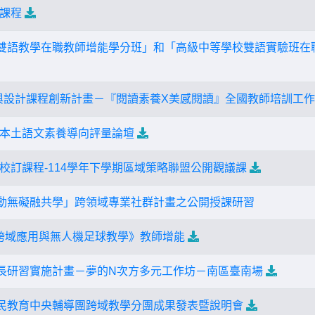
課程
學雙語教學在職教師增能學分班」和「高級中等學校雙語實驗班在
美感與設計課程創新計畫－『閱讀素養X美感閱讀』全國教師培訓工
本土語文素養導向評量論壇
校訂課程-114學年下學期區域策略聯盟公開觀議課
「動無礙融共學」跨領域專業社群計畫之公開授課研習
M跨域應用與無人機足球教學》教師增能
成長研習實施計畫－夢的N次方多元工作坊－南區臺南場
國民教育中央輔導團跨域教學分團成果發表暨說明會