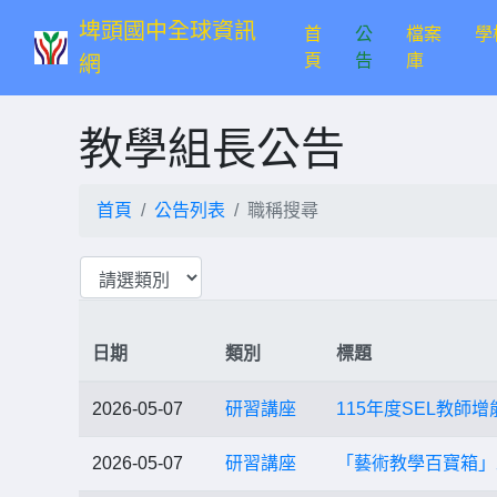
埤頭國中全球資訊
首
公
檔案
學
(current)
頁
告
庫
網
教學組長公告
首頁
公告列表
職稱搜尋
日期
類別
標題
2026-05-07
研習講座
115年度SEL教
2026-05-07
研習講座
「藝術教學百寶箱」