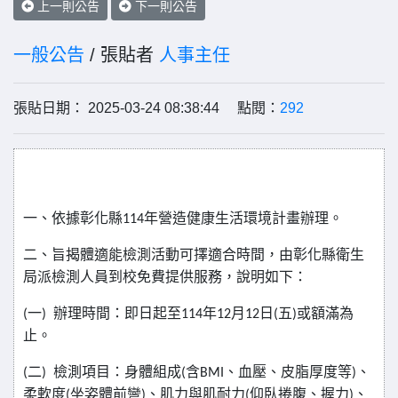
上一則公告
下一則公告
一般公告
/ 張貼者
人事主任
張貼日期： 2025-03-24 08:38:44 點閱：
292
一、依據彰化縣
年營造健康生活環境計畫辦理。
114
二、旨揭體適能檢測活動可擇適合時間，由彰化縣衛生
局派檢測人員到校免費提供服務，說明如下：
一
辦理時間：即日起至
年
月
日
五
或額滿為
(
)
114
12
12
(
)
止。
二
檢測項目：身體組成
含
、血壓、皮脂厚度等
、
(
)
(
BMI
)
柔軟度
坐姿體前彎
、肌力與肌耐力
仰臥捲腹、握力
、
(
)
(
)