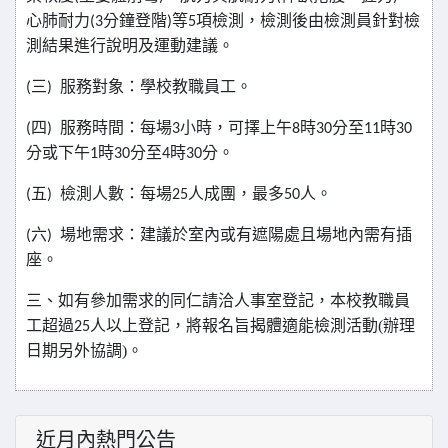
心肺耐力
分鐘登階
等
項檢測，檢測後由檢測員針對檢
(3
)
5
測結果進行說明及運動建議。
三
服務對象：學校教職員工。
(
)
四
服務時間：每場
小時，可擇上午
時
分至
時
(
)
3
8
30
11
30
分或下午
時
分至
時
分。
1
30
4
30
五
檢測人數：每場
人成團，最多
人。
(
)
25
50
六
場地需求：建議於室內或有遮陽處且場地內需有插
(
)
座。
三、如有參加需求的同仁請洽人事室登記，本校教職員
工超過
人以上登記，將報名旨揭體適能檢測活動(辦理
25
日期另外協調)。
近月內熱門公告