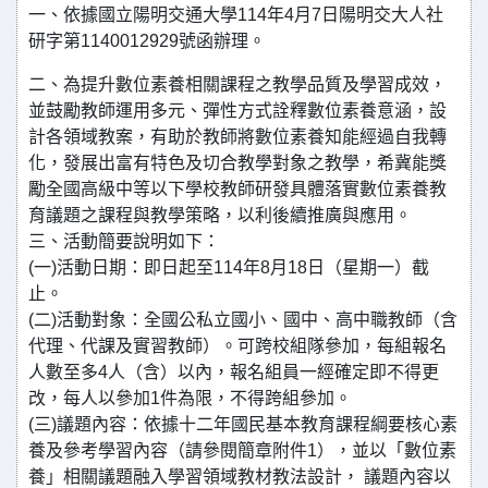
一、依據國立陽明交通大學114年4月7日陽明交大人社
研字第1140012929號函辦理。
二、為提升數位素養相關課程之教學品質及學習成效，
並鼓勵教師運用多元、彈性方式詮釋數位素養意涵，設
計各領域教案，有助於教師將數位素養知能經過自我轉
化，發展出富有特色及切合教學對象之教學，希冀能獎
勵全國高級中等以下學校教師研發具體落實數位素養教
育議題之課程與教學策略，以利後續推廣與應用。
三、活動簡要說明如下：
(一)活動日期：即日起至114年8月18日（星期一）截
止。
(二)活動對象：全國公私立國小、國中、高中職教師（含
代理、代課及實習教師）。可跨校組隊參加，每組報名
人數至多4人（含）以內，報名組員一經確定即不得更
改，每人以參加1件為限，不得跨組參加。
(三)議題內容：依據十二年國民基本教育課程綱要核心素
養及參考學習內容（請參閱簡章附件1），並以「數位素
養」相關議題融入學習領域教材教法設計， 議題內容以