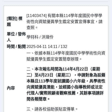
[11403474] 有關本縣114學年度國民中學學
[類別] 標
術性向資賦優異學生鑑定安置宣傳事宜，請
題
查照。
單位 / 發佈
學特科 / 洪瑋伶
人
時間 / 點閱
2025-04-11 14:11 / 132
一、依據本縣114學年度國民中學學術性向資
賦優異學生鑑定安置簡章辦理。
二、
本次報名時間為114年4月22日（星期
二）至4月23日（星期三），申請對象為設籍
本縣且113學年度就讀國小六年級，具學術性
向資賦優異潛能，並經國小指導教師或法定
內容
代理人/實際照顧者觀察推薦，其餘事項請詳
閱各類簡章。
三、請各校協助張貼宣傳單。