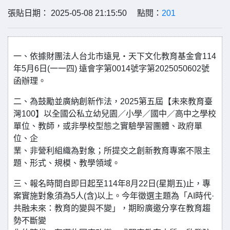
張貼日期： 2025-05-08 21:15:50 點閱：
201
一、依據財團法人台北市遠見‧天下文化教育基金會114
年5月6日(一一四) 遠會字第0014號字第2025050602號
函辦理。
二、為鼓勵並廣納創新作法，2025第五屆【未來教育臺
灣100】以全國公私立幼兒園／小學／國中／高中之學校
單位、教師，或非學校型態之實驗學習團體、政府單
位、企
業、非營利組織為對象；所提交之創新教育專案不限主
題、形式、規模、教學領域。
三、報名時間自即日起至114年8月22日(星期五)止，專
案實施對象須為5人(含)以上。今年徵選主題為「AI時代·
共融未來：教育的變與不變」，期盼廣邀分享在教育趨
勢不斷變