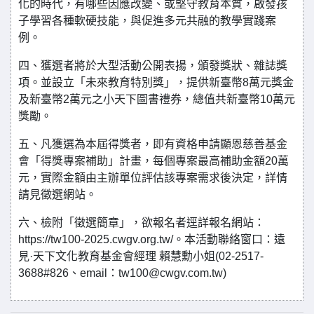
化的時代，有哪些因應改變、或堅守教育本質，啟發孩
子學習各種軟硬技能，與促進多元共融的教學實踐案
例。
四、獲選者將於大型活動公開表揚，頒發獎狀、雜誌獎
項。並設立「未來教育特別獎」，提供新臺幣8萬元獎金
及新臺幣2萬元之小天下圖書禮券，總值共新臺幣10萬元
獎勵。
五、凡獲選為本屆得獎者，即有資格申請顯恩慈善基金
會「得獎專案補助」計畫，每個專案最高補助金額20萬
元，實際金額由主辦單位評估該專案需求後決定，詳情
請見徵選網站。
六、檢附「徵選簡章」，欲報名者逕詳報名網站：
https://tw100-2025.cwgv.org.tw/。本活動聯絡窗口：遠
見·天下文化教育基金會經理 賴慧勳小姐(02-2517-
3688#826、email：tw100@cwgv.com.tw)