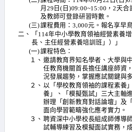
(二)
課程時間：114年06月22日(日)09:
月29日(日)09:00~15:00，
及教師可登錄研習時數。
(三)
課程費用：3,000元。報名享早鳥優
二、
「114年中小學教育領袖經營素養
長、主任經營素養培訓班」）」
(一)
課程特色：
１、
邀請教育界知名學者、大學與中
任教育機關首長擔任講座師資
況發展趨勢，掌握應試關鍵與
２、
以「學校教育領袖的課程素養
養」、「模擬甄試」三大主軸
辦理「創新教育對話論壇」及
面向學習範疇強化應考實力。
３、
聘資深中小學校長組成師傅導
試輔導練習及模擬面試實務，