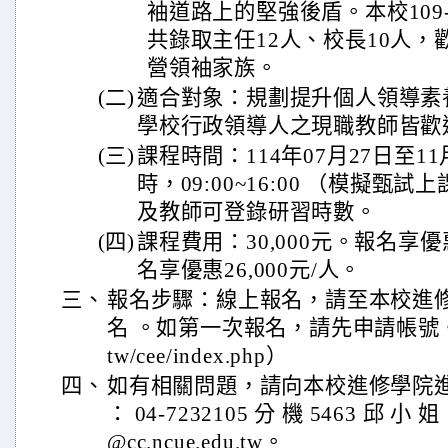
袖道路上的堅強後盾。本校109
共錄取主任12人、校長10人
營領袖家族。
(二)
適合對象：規劃提升個人領導素
學校行政領導人之現職教師皆歡
(三)
課程時間：114年07月27日至11
時，09:00~16:00 （模擬甄試
及教師可登錄研習時數。
(四)
課程費用：30,000元。報名享優惠
名享優惠26,000元/人。
三、
報名步驟：線上報名，請至本校進
名 。如第一次報名，請先申請帳號。（https
tw/cee/index.php）
四、
如有相關問題，請向本校進修學院
： 04-7232105 分 機 5463 邱 小 姐 
@cc.ncue.edu.tw。