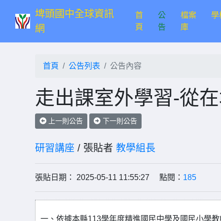
埤頭國中全球資訊
首
公
檔案
學
(current)
頁
告
庫
網
首頁
公告列表
公告內容
走出課室外學習-從
上一則公告
下一則公告
研習講座
/ 張貼者
教學組長
張貼日期： 2025-05-11 11:55:27 點閱：
185
一、依據本縣113學年度精進國民中學及國民小學教