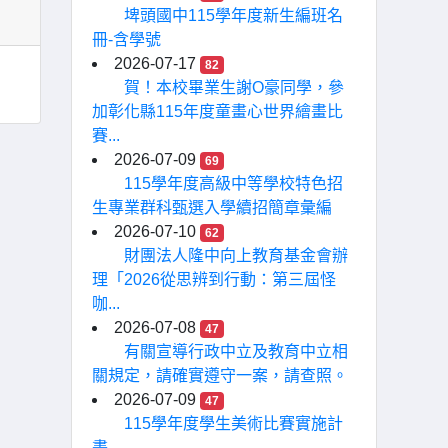
埤頭國中115學年度新生編班名
冊-含學號
2026-07-17
82
賀！本校畢業生謝O豪同學，參
加彰化縣115年度童畫心世界繪畫比
賽...
2026-07-09
69
115學年度高級中等學校特色招
生專業群科甄選入學續招簡章彙編
2026-07-10
62
財團法人隆中向上教育基金會辦
理「2026從思辨到行動：第三屆怪
咖...
2026-07-08
47
有關宣導行政中立及教育中立相
關規定，請確實遵守一案，請查照。
2026-07-09
47
115學年度學生美術比賽實施計
畫