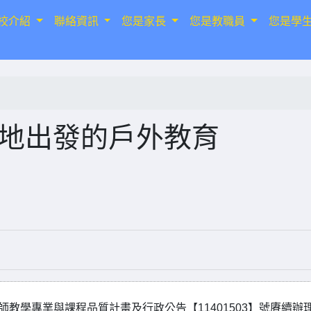
校介紹
聯絡資訊
您是家長
您是教職員
您是學
在地出發的戶外教育
師教學專業與課程品質計畫及行政公告【11401503】號賡續辦