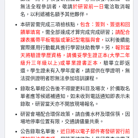
無法全程參訓者，敬請
於研習前一日
電洽取消報
名，以利遞補名額予其他夥伴。
本研習需完成三項檢核點，
包含：簽到、簽退和回
饋單填寫
，需全部達成才算完成完成研習；
請
配合
課表攜帶平板電腦或筆記型電腦與會，
以利後續能
實際運用行動載具進行學習扶助教學。另，
報到當
天
將驗證學歷資格，請備妥學生證正本(大學二年
級升三年級以上)或畢業證書正本
，
驗畢立即返
還。學生證未有入學年度者，請提供在學證明，無
法提供證明者恕無法參加培訓課程。
錄取名單經公告後不得變更科目及場次，於備取名
單者應等候遞補通知，如未收到電話通知即表示未
錄取，研習當天亦不開放現場報名。
研習會場配合環保政策，請自備水杯及環保筷，因
場地停車位置有限，交通請儘量共乘。
公告錄取名單後，
近日將以電子郵件寄發研習行前