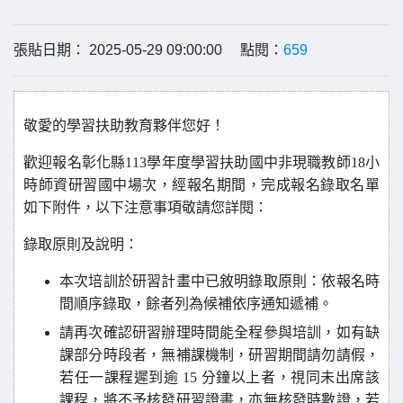
張貼日期： 2025-05-29 09:00:00 點閱：
659
敬愛的學習扶助教育夥伴您好！
歡迎報名彰化縣113學年度學習扶助國中非現職教師18小
時師資研習國中
場次
，經報名期間，完成報名錄取名單
如下附件，以下注意事項敬請您詳閱：
錄取原則及說明：
本次培訓於研習計畫中已敘明錄取原則：
依報名時
間順序錄取，餘者列為候補依序通知遞補。
請再次確認研習辦理時間能全程參與培訓，如有缺
課部分時段者，無補課機制，研習期間請勿請假，
若任一課程遲到逾 15 分鐘以上者，視同未出席該
課程，將不予核發研習證書，亦無核發時數證，若