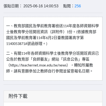
張貼日期： 2025-06-16 14:00:53 點閱：
256
一、教育部國民及學前教育署檢送
年度各師資類科學
114
士後教育學分班開班資訊（詳附件）
份。
依據教育部
1
(
國民及學前教育署
年
月
日臺教國署高字第
114
6
2
號函辦理。
1140053871A
)
二、有關
年各師資類科學士後教育學分班開班資訊已
114
公告於教育部「良師藝友」網站「訊息公告」專區
（
），轉知所屬教
https://teachernet.moe.edu.tw/news
師，請有意願參加之教師自行參閱並留意報名日期。
附件下載