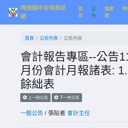
埤頭國中全球資訊
首
公
檔案
學
(current)
頁
告
庫
網
首頁
公告列表
公告內容
會計報告專區--公告1
月份會計月報諸表: 1.
餘絀表
上一則公告
下一則公告
一般公告
/ 張貼者
會計主任