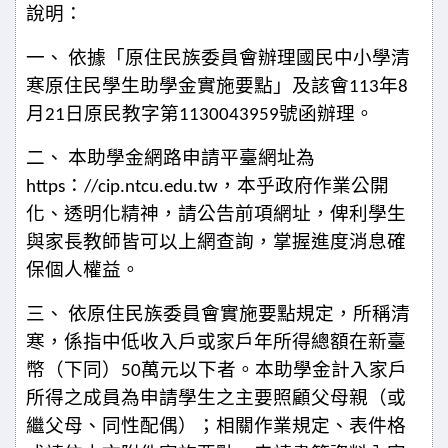
說明：
一、
依據「原住民族委員會辦理國民中小學清
寒原住民學生助學金實施要點」及該會
113
年
8
月
21
日原民教字第
1130043959
號函辦理。
二、
本助學金網路申請平臺網址為
https
：
//cip.ntcu.edu.tw
，本乎政府作業公開
化、透明化精神，請公告前項網址，俾利學生
與家長教師皆可以上網查詢，掌握進度消息確
保個人權益。
三、
依原住民族委員會實施要點規定，所稱清
寒，係指中低收入戶或家戶年所得總額在新臺
幣（下同）
50
萬元以下者。本助學金計入家戶
所得之成員為申請學生之主要照顧父母親（或
繼父母、同性配偶）；相關作業規定、表件格