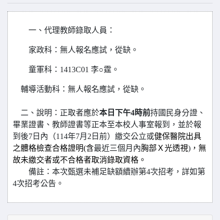
一、代理教師錄取人員
：
家政科
：無人報名應試，從缺。
童軍科
：1413C01 李○霆。
輔導活動科
：無人報名應試，從缺。
二、說明：正取者應於
本日下午4時前
持國民身分證、
畢業證書
、
教師證書等正本至本校人事室報到，並於報
到後7日內（114年7月2日前）繳交公立或
健保醫院出具
之體格檢查合格證明(含
最近三個月內
胸部Ｘ光透視
)
，無
故未繳交者或不合格者取消錄取資格。
備註：本次甄選未補足缺額續辦第4次招考，詳如第
4次招考公告。