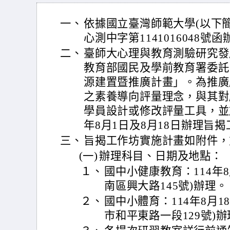
一、
依據國立臺灣師範大學(以下簡稱
心測中字第1141016048號
二、
臺師大心理與教育測驗研究發
教育部國民及學前教育署委託
源建置暨推廣計畫」。為推廣
之素養導向評量理念，與其對
學員設計或修改評量工具，並
年8月1日及8月18日辦理旨
三、
旨揭工作坊實施計畫如附件，
(一)
辦理科目、日期及地點：
１、
國中小健康教育：114年
南區興大路145號)辦理。
２、
國中小體育：114年8月
市和平東路一段129號)