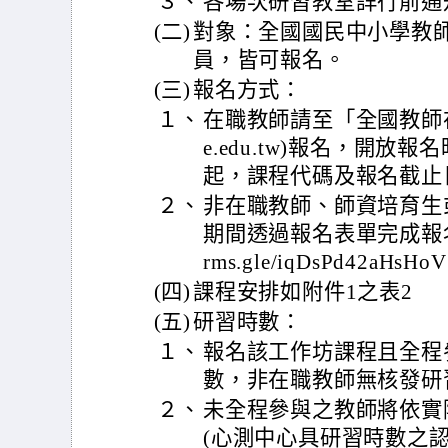
３、
各場次研習教室詳行前通
(二)
對象：全國國民中小學教
員，皆可報名。
(三)
報名方式：
１、
在職教師請至「全國教師在職進修網
e.edu.tw)報名，開放報
起，課程代碼及報名截止
２、
非在職教師、師資培育生
期間透過報名表單完成報名。報
rms.gle/iqDsPd42aHsH
(四)
課程安排如附件1之表2
(五)
研習時數：
１、
報名該工作坊課程且全程
數，非在職教師無核發研
２、
未全程參與之教師將依實
(心測中心具研習時數之認