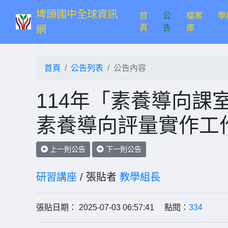
埤頭國中全球資訊
首
公
檔案
學
(current)
頁
告
庫
網
首頁
公告列表
公告內容
114年「素養導向課
素養導向評量實作工
上一則公告
下一則公告
研習講座
/ 張貼者
教學組長
張貼日期： 2025-07-03 06:57:41 點閱：
334