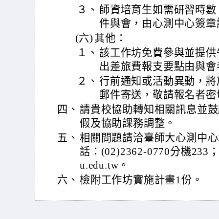
３、
師資培育生如需研習時數
件與會，由心測中心簽章
(六)
其他：
１、
該工作坊免費參與並提供
出差旅費報支要點由與會
２、
行前通知或活動異動，將
郵件寄送，敬請報名者密
四、
請貴校協助轉知相關訊息並鼓
假及協助課務調整。
五、
相關問題請洽臺師大心測中心
話：(02)2362-0770分機233；
u.edu.tw。
六、
檢附工作坊實施計畫1份。