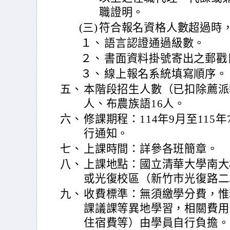
職證明。
(三)
符合報名資格人數超過時
１、
語言認證通過級數。
２、
書面資料掛號寄出之郵戳
３、
線上報名系統填寫順序。
五、
本階段招生人數（已扣除薦派
人、布農族語16人。
六、
修課期程：114年9月至11
行通知。
七、
上課時間：詳參各班簡章。
八、
上課地點：國立清華大學南大
或光復校區（新竹市光復路二段
九、
收費標準：無須繳學分費，惟
課議課等異地學習，相關費用
住宿費等）由學員自行負擔。