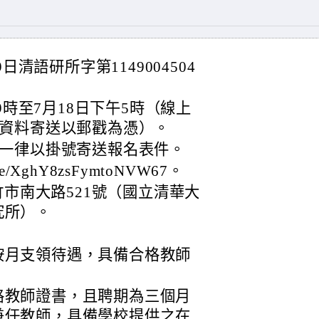
日清語研所字第1149004504
9時至7月18日下午5時（線上
資料寄送以郵戳為憑）。
一律以掛號寄送報名表件。
le/XghY8zsFymtoNVW67。
新竹市南大路521號（國立清華大
究所）。
按月支領待遇，具備合格教師
。
格教師證書，且聘期為三個月
兼任教師，具備學校提供之在