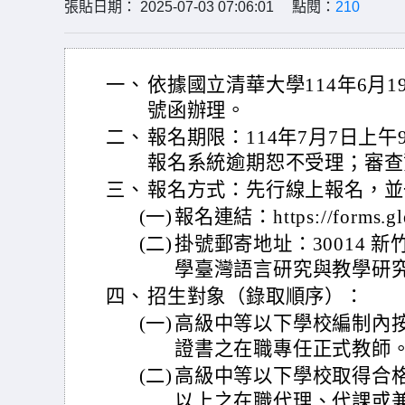
張貼日期： 2025-07-03 07:06:01 點閱：
210
一、
依據國立清華大學114年6月19
號函辦理。
二、
報名期限：114年7月7日上午
報名系統逾期恕不受理；審查
三、
報名方式：先行線上報名，並
(一)
報名連結：https://forms.g
(二)
掛號郵寄地址：30014 
學臺灣語言研究與教學研
四、
招生對象（錄取順序）：
(一)
高級中等以下學校編制內
證書之在職專任正式教師
(二)
高級中等以下學校取得合
以上之在職代理、代課或