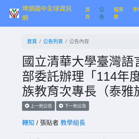
埤頭國中全球資訊
首
公
檔案
學
(current)
頁
告
庫
網
首頁
公告列表
公告內容
國立清華大學臺灣語
部委託辦理「114年
族教育次專長（泰雅
上一則公告
下一則公告
轉知
/ 張貼者
教學組長