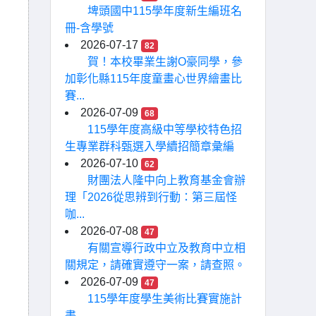
埤頭國中115學年度新生編班名
冊-含學號
2026-07-17
82
賀！本校畢業生謝O豪同學，參
加彰化縣115年度童畫心世界繪畫比
賽...
2026-07-09
68
115學年度高級中等學校特色招
生專業群科甄選入學續招簡章彙編
2026-07-10
62
財團法人隆中向上教育基金會辦
理「2026從思辨到行動：第三屆怪
咖...
2026-07-08
47
有關宣導行政中立及教育中立相
關規定，請確實遵守一案，請查照。
2026-07-09
47
115學年度學生美術比賽實施計
畫