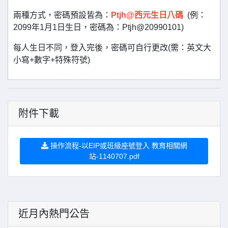
兩種方式，密碼預設皆為：
Ptjh@西元生日八碼
(例：
2099年1月1日生日，密碼為：Ptjh@20990101)
每人生日不同，登入完後，密碼可自行更改(需：英文大
小寫+數字+特殊符號)
附件下載
操作流程-以EIP或班級座號登入 教育相關網
站-1140707.pdf
近月內熱門公告