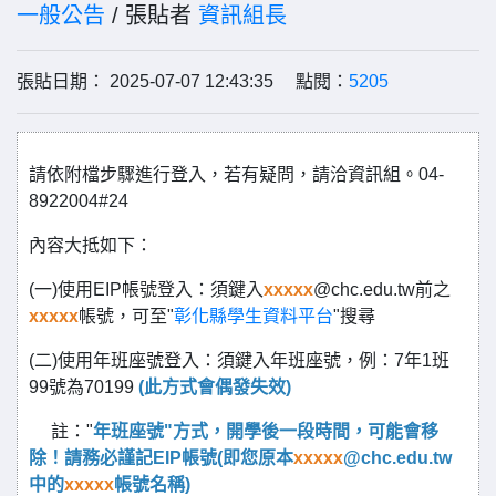
一般公告
/ 張貼者
資訊組長
張貼日期： 2025-07-07 12:43:35 點閱：
5205
請依附檔步驟進行登入，若有疑問，請洽資訊組。04-
8922004#24
內容大抵如下：
(一)使用EIP帳號登入：須鍵入
xxxxx
@chc.edu.tw前之
xxxxx
帳號，可至"
彰化縣學生資料平台
"搜尋
(二)使用年班座號登入：須鍵入年班座號，例：7年1班
99號為70199
(此方式會偶發失效)
註："
年班座號"方式，開學後一段時間，可能會移
除！請務必謹記EIP帳號(即您原本
xxxxx
@chc.edu.tw
中的
xxxxx
帳號名稱)