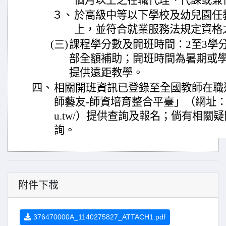
個月以上之在職代理、代課或兼
３、
於高級中等以下學校及幼兒園任
上，並符合就業服務法規定資格
(三)
課程學分數及開班時間：2至3學
部全額補助；開班時間為暑期或
提供遠距教學。
四、
相關開班資訊已登錄至全國教師在職
師藝友-師資培育整合平臺」（網址：https://
u.tw/）提供查詢及報名；倘有相關
詢。
附件下載
376470000A_1140275827_ATTACH1.pdf