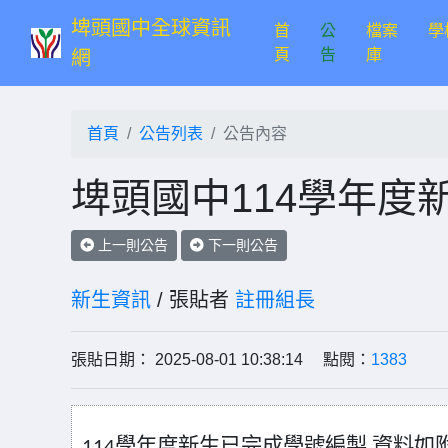
埤頭國中全球資訊
首
公
檔案
學
(current)
頁
告
庫
網
首頁
公告列表
公告內容
埤頭國中114學年度
上一則公告
下一則公告
新生資訊
/ 張貼者
註冊組長
張貼日期： 2025-08-01 10:38:14 點閱：
1383
114
學年度新生已完成學號編製
,
資料如