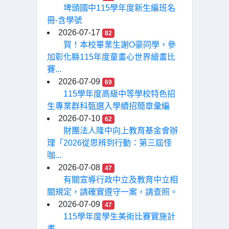
埤頭國中115學年度新生編班名
冊-含學號
2026-07-17
82
賀！本校畢業生謝O豪同學，參
加彰化縣115年度童畫心世界繪畫比
賽...
2026-07-09
69
115學年度高級中等學校特色招
生專業群科甄選入學續招簡章彙編
2026-07-10
62
財團法人隆中向上教育基金會辦
理「2026從思辨到行動：第三屆怪
咖...
2026-07-08
47
有關宣導行政中立及教育中立相
關規定，請確實遵守一案，請查照。
2026-07-09
47
115學年度學生美術比賽實施計
畫