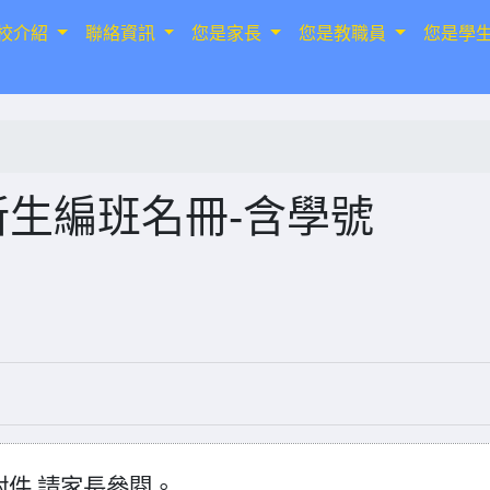
校介紹
聯絡資訊
您是家長
您是教職員
您是學
新生編班名冊-含學號
附件
,
請家長參閱。