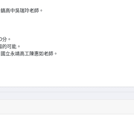
平鎮高中吳瑞玲老師。
0分。
傷的可能。
、國立永靖高工陳惠如老師。