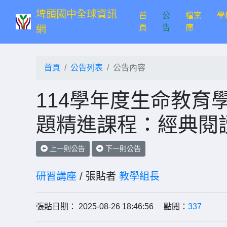
埤頭國中全球資訊
首
公
檔案
學
(current)
頁
告
庫
網
首頁
公告列表
公告內容
114學年度生命教育
題精進課程：經典閱讀
上一則公告
下一則公告
研習講座
/ 張貼者
教學組長
張貼日期： 2025-08-26 18:46:56 點閱：
337