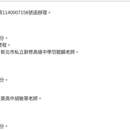
140007158號函辦理。
0分。
歷程。
、新北市私立辭修高級中學范毓麟老師。
0分。
羅東高中胡敏華老師。
0分。