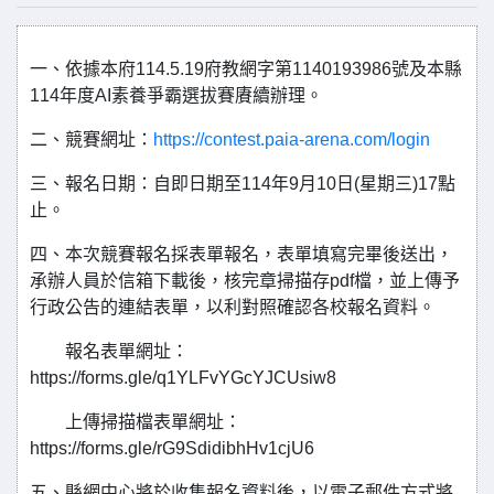
一、依據本府114.5.19府教網字第1140193986號及本縣
114年度AI素養爭霸選拔賽賡續辦理。
二、競賽網址：
https://contest.paia-arena.com/login
三、報名日期：自即日期至114年9月10日(星期三)17點
止。
四、本次競賽報名採表單報名，表單填寫完畢後送出，
承辦人員於信箱下載後，核完章掃描存pdf檔，並上傳予
行政公告的連結表單，以利對照確認各校報名資料。
報名表單網址：
https://forms.gle/q1YLFvYGcYJCUsiw8
上傳掃描檔表單網址：
https://forms.gle/rG9SdidibhHv1cjU6
五、縣網中心將於收集報名資料後，以電子郵件方式將