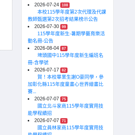
2026-07-24
108
本校115學年度第2次代理及代課
教師甄選第2次招考結果榜示公告
2026-07-30
99
115學年度新生-暑期學藝育樂活
動名冊-公告
2026-08-04
87
埤頭國中115學年度新生編班名
冊-含學號
2026-07-17
82
賀！本校畢業生謝O豪同學，參
加彰化縣115年度童畫心世界繪畫比
賽...
2026-07-07
75
國立北斗家商115學年度實用技
能學程續招
2026-07-07
71
國立員林家商115學年度實用技
能學程續招