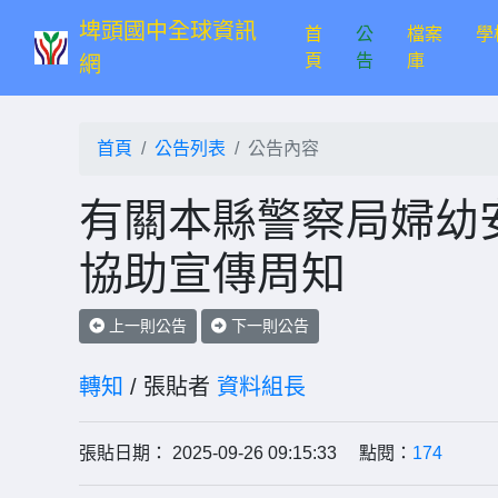
埤頭國中全球資訊
首
公
檔案
學
(current)
頁
告
庫
網
首頁
公告列表
公告內容
有關本縣警察局婦幼
協助宣傳周知
上一則公告
下一則公告
轉知
/ 張貼者
資料組長
張貼日期： 2025-09-26 09:15:33 點閱：
174