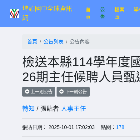
埤頭國中全球資訊
首
公
檔案
學
(current)
頁
告
庫
網
首頁
公告列表
公告內容
檢送本縣114學年度
26期主任候聘人員甄
上一則公告
下一則公告
轉知
/ 張貼者
人事主任
張貼日期： 2025-10-01 17:02:03 點閱：
178