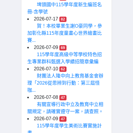
埤頭國中115學年度新生編班名
冊-含學號
2026-07-17
82
賀！本校畢業生謝O豪同學，參
加彰化縣115年度童畫心世界繪畫比
賽...
2026-07-09
69
115學年度高級中等學校特色招
生專業群科甄選入學續招簡章彙編
2026-07-10
62
財團法人隆中向上教育基金會辦
理「2026從思辨到行動：第三屆怪
咖...
2026-07-08
47
有關宣導行政中立及教育中立相
關規定，請確實遵守一案，請查照。
2026-07-09
47
115學年度學生美術比賽實施計
畫