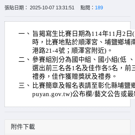
張貼日期： 2025-10-07 13:31:51 點閱：
189
一、
旨揭寫生比賽日期為114年11月2日(
時，比賽地點於順澤宮、埔鹽鄉埔南
港路21-4號；順澤宮附近)。
二、
參賽組別分為國中組、國小組(低 、
選出前三名各1名及佳作各5名，前
禮券，佳作獲贈獎狀及禮券。
三、
比賽簡章及報名表請至彰化縣埔鹽鄉公所網站
puyan.gov.tw)公布欄/藝文公
附件下載