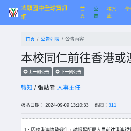
埤頭國中全球資訊
首
公
檔案
學
(current)
頁
告
庫
網
首頁
公告列表
公告內容
本校同仁前往香港或澳
上一則公告
下一則公告
轉知
/ 張貼者
人事主任
張貼日期： 2024-09-09 13:10:33 點閱：
311
1
、因應港澳情勢變化，請提醒所屬人員前往港澳視