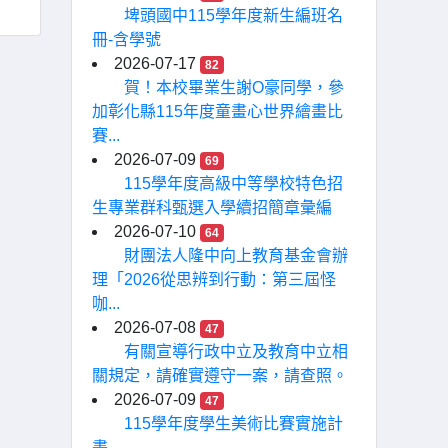
埤頭國中115學年度新生編班名
冊-含學號
2026-07-17
82
賀！本校畢業生謝O豪同學，參
加彰化縣115年度童畫心世界繪畫比
賽...
2026-07-09
69
115學年度高級中等學校特色招
生專業群科甄選入學續招簡章彙編
2026-07-10
64
財團法人隆中向上教育基金會辦
理「2026從思辨到行動：第三屆怪
咖...
2026-07-08
47
有關宣導行政中立及教育中立相
關規定，請確實遵守一案，請查照。
2026-07-09
47
115學年度學生美術比賽實施計
畫