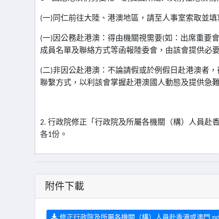
(
一
)
同仁前往大陸、港澳地區，請至人事室索取並填
(
一
)
因公務赴港澳：得由機關視需要
(
如：出席重要
成員名單及聯絡方式等函報陸委會，由該會提供必
(
二
)
非因公赴港澳：不論請假或於例假日赴港澳者，
聯繫方式，以利該會掌握赴港澳國人動態及提供急
2.
行政院修正「行政院及所屬各機關（構）人員赴
各
1
份。
附件下載
修正行政院及所屬各機關（構）人員赴香港或澳門.pd