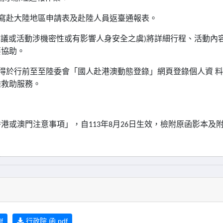
寫赴大陸地區申請表及赴陸人員返臺通報表。
會議或活動涉機密性或有影響人身安全之虞
)
將詳細行程、活動內
要協助。
得於行前至至陸委會「國人赴港澳動態登錄」網頁登錄個人資
料
難救助服務。
香港或澳門注意事項」，自
113
年
8
月
26
日生效，檢附原函影本及
f
行政院 函.pdf