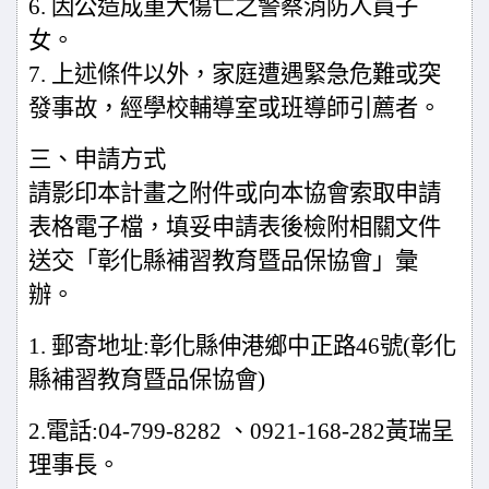
6.
因公造成重大傷亡之警察消防人員子
女。
7.
上述條件以外，家庭遭遇緊急危難或突
發事故，經學校輔導室或班導師引薦者。
三、申請方式
請影印本計畫之附件或向本協會索取申請
表格電子檔，填妥申請表後檢附相關文件
送交「彰化縣補習教育暨品保協會」彙
辦。
1.
郵寄地址
:
彰化縣伸港鄉中正路
46
號
(
彰化
縣補習教育暨品保協會
)
2.
電話
:04-799-8282
、
0921-168-282
黃瑞呈
理事長。