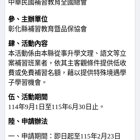
中華民國補習教育全國總會
參、主辦單位
彰化縣補習教育暨品保協會
肆、活動內容
本活動係由本縣從事升學文理、語文等立
案補習班業者，依其主客觀條件提供低收
費或免費補習名額，藉以提供特殊境遇學
子學習機會。
伍、活動期間
114
年
9
月
1
日至
115
年
6
月
30
日止。
陸、申請辦法
一、申請期間：即日起至
115
年
2
月
23
日