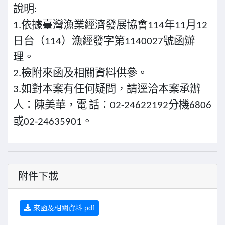
說明
:
依據臺灣漁業經濟發展協會
年
月
1.
114
11
12
日台（
）漁經發字第
號函辦
114
1140027
理。
檢附來函及相關資料供參。
2.
如對本案有任何疑問，請逕洽本案承辦
3.
人：陳美華，電
話：
分機
02-24622192
6806
或
。
02-24635901
附件下載
來函及相關資料.pdf