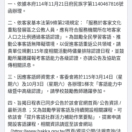
一、依據本府114年11月21日府民族字第1140467816號
函辦理。
二、依客家基本法第9條第2項規定：「服務於客家文化
重點發展區之公教人員，應有符合服務機關所在地客家
人口之比例通過客語認證」。為鼓勵全民學習客語、推
動公事客語無障礙環境，以促進客語重返公共領域，請
貴單位規劃115年度相關活動時儘量排除認證日程，並鼓
勵所屬踴躍報考客語能力各級認證，亦請公告及協助宣
傳相關訊息。
三、因應客語師資需求，客委會將於115年3月14日（星
期六）及10月3日（星期六）各辦理1梯次「客語能力中
級暨中高級認證」，請學校鼓勵教師踴躍參加。
四、旨揭日程表已同步公告於該會官網首頁/ 公告資訊 /
最新消息 ；又為鼓勵學習客語及持續開設相關課程，可
依該會「提升客語社群活力補助作業要點」，提案申請
開設客語課程，相關資訊請逕至該會網站
（https://www.hakka.gov.tw/首頁/資訊公開/法規查詢/法