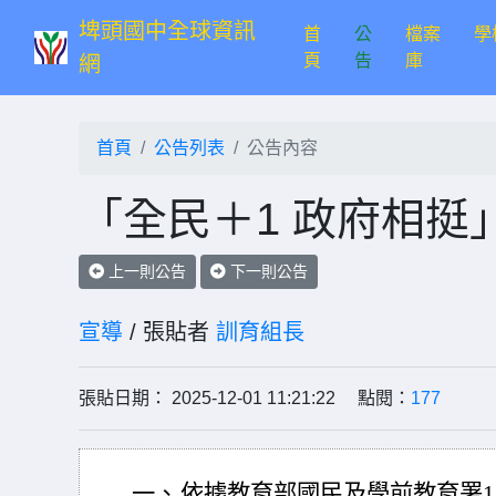
埤頭國中全球資訊
首
公
檔案
學
(current)
頁
告
庫
網
首頁
公告列表
公告內容
「全民＋1 政府相
上一則公告
下一則公告
宣導
/ 張貼者
訓育組長
張貼日期： 2025-12-01 11:21:22 點閱：
177
一、
依據教育部國民及學前教育署11