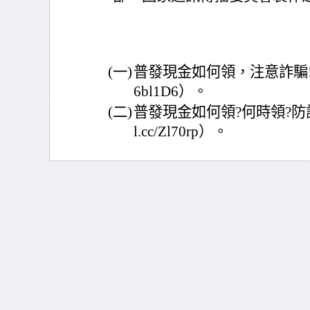
(一)
普發現金如何領，注意詐騙!懶人包（
6bl1D6）。
(二)
普發現金如何領?何時領?防詐騙懶
l.cc/Zl70rp）。