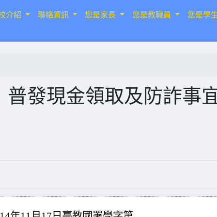
校介紹
聯絡資訊
您是家長
您是教職員
您是學
挺」普發現金領取及防詐事
4年11月17日臺教國署學字第