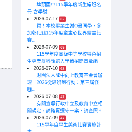
埤頭國中115學年度新生編班名
冊-含學號
2026-07-17
82
賀！本校畢業生謝O豪同學，參
加彰化縣115年度童畫心世界繪畫比
賽...
2026-07-09
69
115學年度高級中等學校特色招
生專業群科甄選入學續招簡章彙編
2026-07-10
62
財團法人隆中向上教育基金會辦
理「2026從思辨到行動：第三屆怪
咖...
2026-07-08
47
有關宣導行政中立及教育中立相
關規定，請確實遵守一案，請查照。
2026-07-09
47
115學年度學生美術比賽實施計
畫