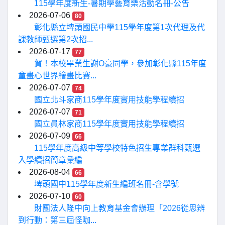
115學年度新生-暑期學藝育樂活動名冊-公告
2026-07-06
80
彰化縣立埤頭國民中學115學年度第1次代理及代
課教師甄選第2次招...
2026-07-17
77
賀！本校畢業生謝O豪同學，參加彰化縣115年度
童畫心世界繪畫比賽...
2026-07-07
74
國立北斗家商115學年度實用技能學程續招
2026-07-07
71
國立員林家商115學年度實用技能學程續招
2026-07-09
66
115學年度高級中等學校特色招生專業群科甄選
入學續招簡章彙編
2026-08-04
66
埤頭國中115學年度新生編班名冊-含學號
2026-07-10
60
財團法人隆中向上教育基金會辦理「2026從思辨
到行動：第三屆怪咖...