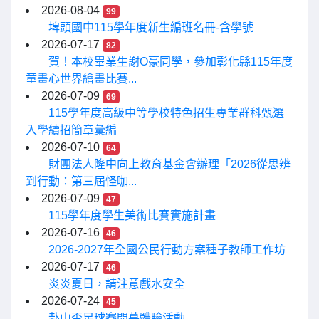
2026-08-04
99
埤頭國中115學年度新生編班名冊-含學號
2026-07-17
82
賀！本校畢業生謝O豪同學，參加彰化縣115年度
童畫心世界繪畫比賽...
2026-07-09
69
115學年度高級中等學校特色招生專業群科甄選
入學續招簡章彙編
2026-07-10
64
財團法人隆中向上教育基金會辦理「2026從思辨
到行動：第三屆怪咖...
2026-07-09
47
115學年度學生美術比賽實施計畫
2026-07-16
46
2026-2027年全國公民行動方案種子教師工作坊
2026-07-17
46
炎炎夏日，請注意戲水安全
2026-07-24
45
卦山盃足球賽開幕體驗活動