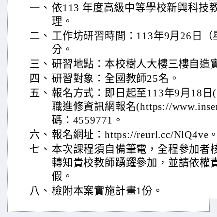
一、
依113 年度高級中等學校新興科
理。
二、
工作坊研習時間：113年9月26日（
分。
三、
研習地點：本校樹人大樓三樓自造
四、
研習對象：全國教師25名。
五、
報名方式：即日起至113年9月18日
職進修資訊網報名(https://www.inser
碼：4559771。
六、
報名網址：https://reurl.cc/NlQ4ve
七、
本次課程須自備筆電，全程參加者
轉知貴校教師踴躍參加，並請依權
假。
八、
檢附本案實施計畫1份。