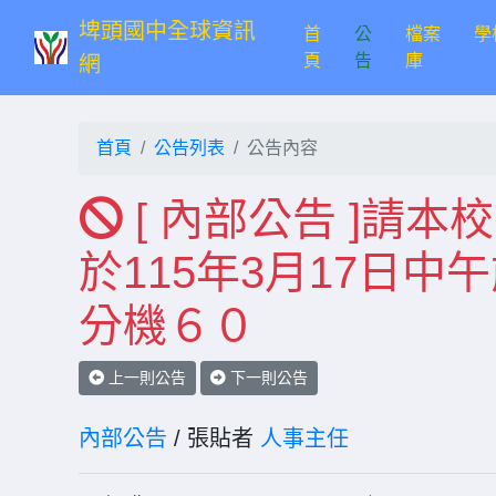
埤頭國中全球資訊
首
公
檔案
學
(current)
頁
告
庫
網
首頁
公告列表
公告內容
[ 內部公告 ]請
於115年3月17日
分機６０
上一則公告
下一則公告
內部公告
/ 張貼者
人事主任