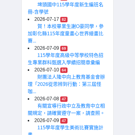
埤頭國中115學年度新生編班名
冊-含學號
2026-07-17
82
賀！本校畢業生謝O豪同學，參
加彰化縣115年度童畫心世界繪畫比
賽...
2026-07-09
69
115學年度高級中等學校特色招
生專業群科甄選入學續招簡章彙編
2026-07-10
64
財團法人隆中向上教育基金會辦
理「2026從思辨到行動：第三屆怪
咖...
2026-07-08
47
有關宣導行政中立及教育中立相
關規定，請確實遵守一案，請查照。
2026-07-09
47
115學年度學生美術比賽實施計
畫