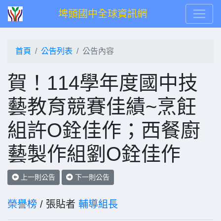
埤頭國中全球資訊網
首頁
公告列表
公告內容
賀！114學年度國中技
藝教育競賽佳績~烹飪
組許O銓佳作；西餐廚
藝製作組劉O銓佳作
上一則公告
下一則公告
榮譽榜
/ 張貼者
輔導組長