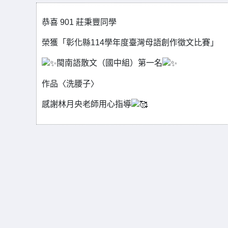
恭喜 901 莊秉豐同學
榮獲「彰化縣114學年度臺灣母語創作徵文比賽」
閩南語散文（國中組）第一名
作品〈洗腰子〉
感謝林月央老師用心指導