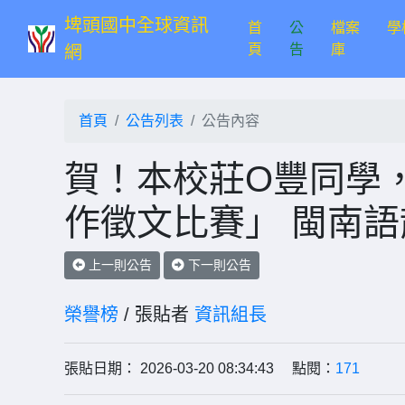
埤頭國中全球資訊
首
公
檔案
學
(current)
頁
告
庫
網
首頁
公告列表
公告內容
賀！本校莊O豐同學，
作徵文比賽」 閩南語
上一則公告
下一則公告
榮譽榜
/ 張貼者
資訊組長
張貼日期： 2026-03-20 08:34:43 點閱：
171