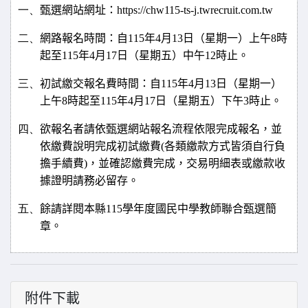
一、
甄選網站網址：
https://chw115-ts-j.twrecruit.com.tw
二、
網路報名時間：自
115
年
4
月
13
日（星期一）上午
8
時
起至
115
年
4
月
17
日（星期五）中午
12
時止。
三、
初試繳交報名費時間：自
115
年
4
月
13
日（星期一）
上午
8
時起至
115
年
4
月
17
日（星期五）下午
3
時止。
四、
欲報名者請依甄選網站報名流程依限完成報名，並
依繳費說明完成初試繳費
(
各類繳款方式皆須自行負
擔手續費
)
，並確認繳費完成，交易明細表或繳款收
據證明請務必留存。
五、
餘請詳閱本縣
115
學年度國民中學教師聯合甄選簡
章。
附件下載