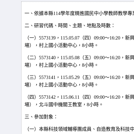
一、依據本縣
114
學年度精進國民中小學教師教學專
二、研習代碼、時間、主題、地點及時數：
（一）
5573139
，
115.05.07
（四）
09:00
～
16:20
，新
場），村上國小活動中心，
8
小時。
（二）
5573140
，
115.05.08
（五）
09:00
～
16:20
，新
場），村上國小活動中心，
8
小時。
（三）
5573141
，
115.05.29
（五）
09:00
～
16:20
，新
場），村上國小活動中心，
8
小時。
（四）
5573142
，
115.06.11
（四）
09:00
～
16:20
，新
場），北斗國中機關王教室，
8
小時。
三、參加對象：
（一）本縣科技領域輔導團成員、自造教育及科技