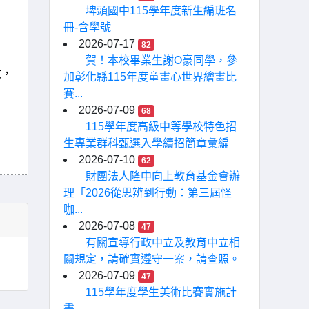
埤頭國中115學年度新生編班名
冊-含學號
2026-07-17
82
賀！本校畢業生謝O豪同學，參
數，
加彰化縣115年度童畫心世界繪畫比
賽...
2026-07-09
68
115學年度高級中等學校特色招
生專業群科甄選入學續招簡章彙編
2026-07-10
62
財團法人隆中向上教育基金會辦
理「2026從思辨到行動：第三屆怪
咖...
2026-07-08
47
有關宣導行政中立及教育中立相
關規定，請確實遵守一案，請查照。
2026-07-09
47
115學年度學生美術比賽實施計
畫