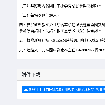
（二）其餘縣內各國民中小學有意願參與之教師。
（三）每場次預計
30
人。
四、參加研習教師於「研習審核通過後逕至全國教
參加研習講師、助講、教師惠予公（差）假登記。
五、檢附新興科技《
STEAM
跨域應用與無人機足球
六、連絡人：北斗國中謝宏林主任
04-8882072
轉
20
附件下載
新興科技_STEAM跨域應用與無人機足球教學_教師增能