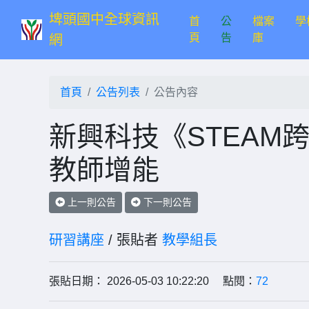
埤頭國中全球資訊
首
公
檔案
學
(current)
頁
告
庫
網
首頁
公告列表
公告內容
新興科技《STEAM
教師增能
上一則公告
下一則公告
研習講座
/ 張貼者
教學組長
張貼日期： 2026-05-03 10:22:20 點閱：
72