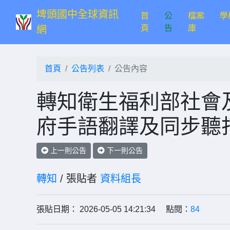
埤頭國中全球資訊
首
公
檔案
學
(current)
頁
告
庫
網
首頁
公告列表
公告內容
轉知衛生福利部社會
府手語翻譯及同步聽
上一則公告
下一則公告
轉知
/ 張貼者
資料組長
張貼日期： 2026-05-05 14:21:34 點閱：
84