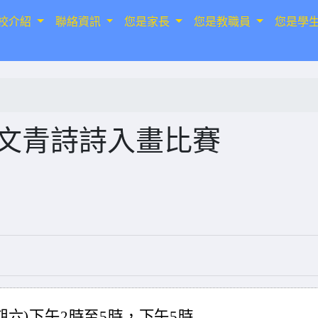
校介紹
聯絡資訊
您是家長
您是教職員
您是學
小文青詩詩入畫比賽
星期六)下午2時至5時，下午5時