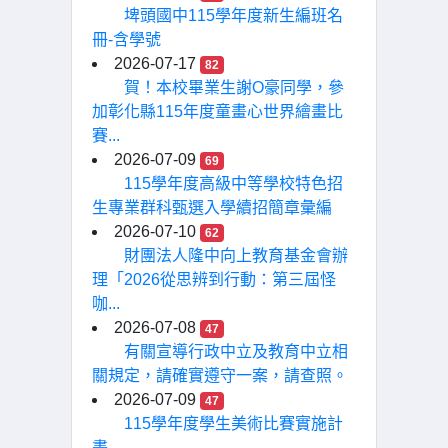
埤頭國中115學年度新生編班名
冊-含學號
2026-07-17
82
賀！本校畢業生謝O豪同學，參
加彰化縣115年度童畫心世界繪畫比
賽...
2026-07-09
69
115學年度高級中等學校特色招
生專業群科甄選入學續招簡章彙編
2026-07-10
62
財團法人隆中向上教育基金會辦
理「2026從思辨到行動：第三屆怪
咖...
2026-07-08
47
有關宣導行政中立及教育中立相
關規定，請確實遵守一案，請查照。
2026-07-09
47
115學年度學生美術比賽實施計
畫