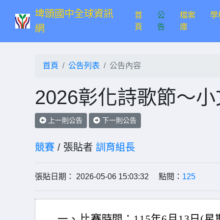
埤頭國中全球資訊
首
公
檔案
學
(current)
頁
告
庫
網
首頁
公告列表
公告內容
2026彰化詩歌節～
上一則公告
下一則公告
競賽
/ 張貼者
訓育組長
張貼日期： 2026-05-06 15:03:32 點閱：
125
一、
比賽時間：115年6月13日(