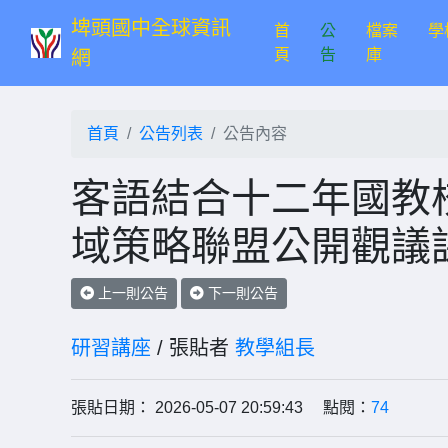
埤頭國中全球資訊
首
公
檔案
學
(current)
頁
告
庫
網
首頁
公告列表
公告內容
客語結合十二年國教校
域策略聯盟公開觀議
上一則公告
下一則公告
研習講座
/ 張貼者
教學組長
張貼日期： 2026-05-07 20:59:43 點閱：
74