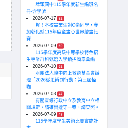
埤頭國中115學年度新生編班名
冊-含學號
2026-07-17
82
賀！本校畢業生謝O豪同學，參
加彰化縣115年度童畫心世界繪畫比
賽...
2026-07-09
69
115學年度高級中等學校特色招
生專業群科甄選入學續招簡章彙編
2026-07-10
62
財團法人隆中向上教育基金會辦
理「2026從思辨到行動：第三屆怪
咖...
2026-07-08
47
有關宣導行政中立及教育中立相
關規定，請確實遵守一案，請查照。
2026-07-09
47
115學年度學生美術比賽實施計
畫