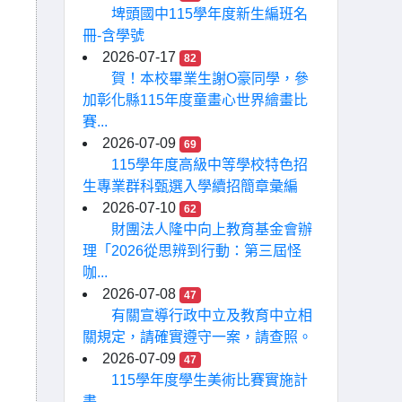
埤頭國中115學年度新生編班名
冊-含學號
2026-07-17
82
賀！本校畢業生謝O豪同學，參
加彰化縣115年度童畫心世界繪畫比
賽...
2026-07-09
69
115學年度高級中等學校特色招
生專業群科甄選入學續招簡章彙編
2026-07-10
62
財團法人隆中向上教育基金會辦
理「2026從思辨到行動：第三屆怪
咖...
2026-07-08
47
有關宣導行政中立及教育中立相
關規定，請確實遵守一案，請查照。
2026-07-09
47
115學年度學生美術比賽實施計
畫