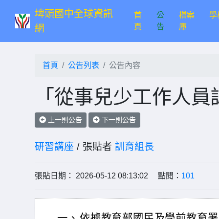
埤頭國中全球資訊
首
公
檔案
學
(current)
頁
告
庫
網
首頁
公告列表
公告內容
「從事兒少工作人員
上一則公告
下一則公告
研習講座
/ 張貼者
訓育組長
張貼日期： 2026-05-12 08:13:02 點閱：
101
一、
依據教育部國民及學前教育署1