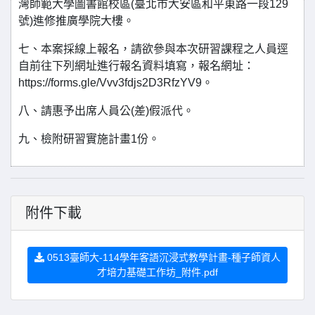
灣師範大學圖書館校區(臺北市大安區和平東路一段129
號)進修推廣學院大樓。
七、本案採線上報名，請欲參與本次研習課程之人員逕
自前往下列網址進行報名資料填寫，報名網址：
https://forms.gle/Vvv3fdjs2D3RfzYV9。
八、請惠予出席人員公(差)假派代。
九、檢附研習實施計畫1份。
附件下載
0513臺師大-114學年客語沉浸式教學計畫-種子師資人
才培力基礎工作坊_附件.pdf