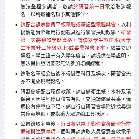
無法全程參訓者，敬請
於研習前一日
電洽取消報
名，以利遞補名額予其他夥伴。
請
配合課表攜帶平板電腦或筆記型電腦與會，
以利
後續能實際運用行動載具進行學習扶助教學。
研習
第一天
將驗證學歷資格，請備妥學生證正本(大學
二年級升三年級以上)或畢業證書正本
，
驗畢立即
返還。學生證未有入學年度者，請提供在學證明，
無法提供證明者恕無法參加培訓課程。
錄取名單經公告後不得變更科目及場次，研習當天
亦不開放現場報名。
研習會場配合環保政策，請自備衛生紙、水杯及環
保筷。因場地停車位置有限，交通請儘量共乘，倘
遇校內停車位不足，請自行自研習會場附近找尋適
當停車地點，或搭乘大眾運輸工具抵達。
公告錄取名單後，
近日將以電子郵件寄發研習行前
通知與注意事項
，屆時再請錄取人員留意查收電子