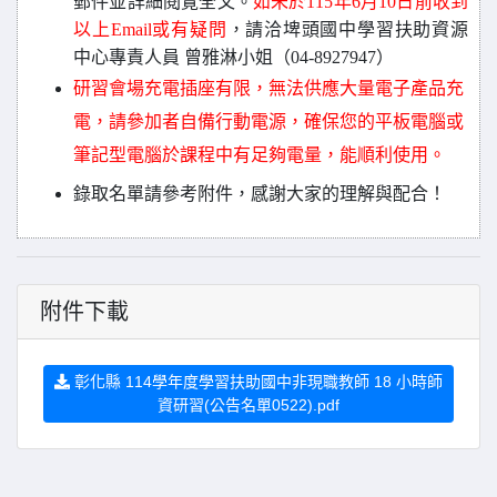
郵件並詳細閱覽全文。
如未於115年6月10日前收到
以上Email或有疑問
，請洽埤頭國中學習扶助資源
中心專責人員 曾雅淋小姐（04-8927947）
研習會場充電插座有限，無法供應大量電子產品充
電，請參加者自備行動電源，確保您的
平板電腦或
筆記型電腦於
課程中有足夠電量，能順利使用。
錄取名單請參考附件
，
感謝大家的理解與配合！
附件下載
彰化縣 114學年度學習扶助國中非現職教師 18 小時師
資研習(公告名單0522).pdf