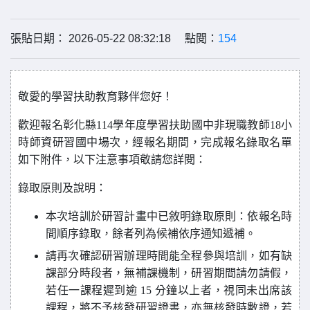
張貼日期： 2026-05-22 08:32:18 點閱：
154
敬愛的學習扶助教育夥伴您好！
歡迎報名彰化縣114學年度學習扶助國中非現職教師18小
時師資研習國中
場次
，經報名期間，完成報名錄取名單
如下附件，以下注意事項敬請您詳閱：
錄取原則及說明：
本次培訓於研習計畫中已敘明錄取原則：
依報名時
間順序錄取，餘者列為候補依序通知遞補。
請再次確認研習辦理時間能全程參與培訓，如有缺
課部分時段者，無補課機制，研習期間請勿請假，
若任一課程遲到逾 15 分鐘以上者，視同未出席該
課程，將不予核發研習證書，亦無核發時數證，若