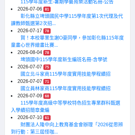
115學年度新生-暑期學藝育樂活動名冊-公告
2026-07-06
81
彰化縣立埤頭國民中學115學年度第1次代理及代
課教師甄選第2次招...
2026-07-17
78
賀！本校畢業生謝O豪同學，參加彰化縣115年度
童畫心世界繪畫比賽...
2026-08-04
78
埤頭國中115學年度新生編班名冊-含學號
2026-07-07
75
國立北斗家商115學年度實用技能學程續招
2026-07-07
71
國立員林家商115學年度實用技能學程續招
2026-07-09
68
115學年度高級中等學校特色招生專業群科甄選
入學續招簡章彙編
2026-07-10
61
財團法人隆中向上教育基金會辦理「2026從思辨
到行動：第三屆怪咖...