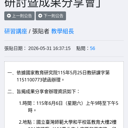
研討暨成果分享會」
上一則公告
下一則公告
研習講座
/ 張貼者
教學組長
張貼日期： 2026-05-31 16:37:15 點閱：
56
一、
115
5
25
依據國家教育研究院
年
月
日教研課字第
1151100773
號函辦理。
二、
旨揭成果分享會辦理資訊如下：
1.
115
6
6
9
5
時間：
年
月
日（星期六）上午
時至下午
時。
2.
2
地點：國立臺灣師範大學和平校區教育大樓
樓