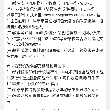
(一)報名表（PDF檔）、教案（，PDF檔、WORD
檔）、授權暨承諾書（請簽名完成後掃瞄，PDF檔），
以電子郵件方式寄至smes1065@smes.chc.edu.tw，信
件主旨註明「114學年度在地特色素養導向教案徵選、投
稿者姓名及聯絡電話」。
(二)教案等資料email寄出後，請務必聯繫三民國小黃老
師，電話7384775轉202，確認承辦單位是否收到投稿文
件，以免影響權益。
(三)逾期或繳交資料如有缺漏或不符規定，視為未完成報
名程序，恕不予審查。
六、徵選錄取名額及相關稿費如下：
(一)預計錄取30件(學校組25件、中心與輔導團組5件，組
別錄取件數之餘額可組間勻用)，每件致贈稿費(每千字
1,100元，上限3,000元)、獎狀。
(二)主辦單位得視參賽作品之水準酌予調整錄取名額。
(三)錄取之教案將置於彰化教育雲網站，供教師教學參
考。