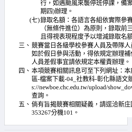
行，如遇颱風來襲停班停課，備案為
期四)辦理。
(七)
錄取名額：各語言各組依實際參
（無條件進位）為原則，錄取前三
且得視表現程度予以增減錄取名
三、
競賽當日各級學校參賽人員及帶隊人員
如於假日參與活動，得依規定辦理補
人員差假事宜請依規定本權責辦理。
四、
本項競賽相關訊息可至下列網址：本
區-檔案下載-04_社教科-彰化縣語文競賽
s://newboe.chc.edu.tw/upload/show_
查詢。
五、
倘有旨揭競賽相關疑義，請逕洽新庄國
353267分機101。