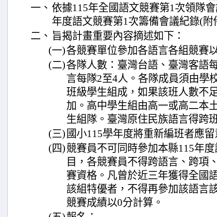
一、
依據115年全國語文競賽第1次領隊會議
年度語文競賽第1次籌備會議紀錄(附件
二、
旨揭計畫重要內容摘述如下：
(一)
各競賽單位參加各語言各組競賽以
(二)
各隊人數：臺灣台語、臺灣客語每
言每隊2至4人。各隊成員須由學
班級學生組成，如果該班人數不足
加。高中學生組由高一或高二本
生組隊。臺灣原住民族語言得跨
(三)
國小115學年度將重新編班者應
(四)
競賽員不可同時參加本縣115年
目，各競賽員不得跨語言、跨項
賽資格。凡曾於近三年獲得全國
該組特優者，不得再參加該語言
競賽成績以0分計算。