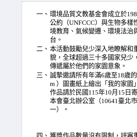
一、
環境品質文教基金會成立於19
公約（UNFCCC）與生物多樣
境教育、氣候變遷、環境法治
台。
二、
本活動鼓勵兒少深入地瞭解和
貌，全球超過三十多國家兒少
傳遞屬於他們的家園意象。
三、
誠摯邀請所有年滿6歲至18歲的兒少
m ）圖畫紙上繪出「我的家園
作品請於民國115年10月15
本會臺北辦公室（10641臺北
一）。
四、
獲獎作品數量沒有限制，評審