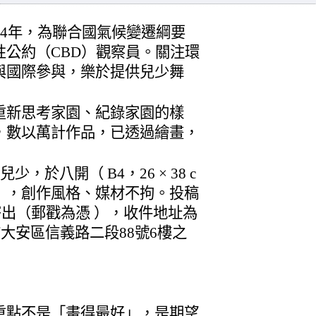
84年，為聯合國氣候變遷綱要
性公約（CBD）觀察員。關注環
與國際參與，樂於提供兒少舞
重新思考家園、紀錄家園的樣
，數以萬計作品，已透過繪畫，
，於八開（ B4，26 × 38 c
」，創作風格、媒材不拘。投稿
日寄出（郵戳為憑 ），收件地址為
市大安區信義路二段88號6樓之
重點不是「畫得最好」，是期望