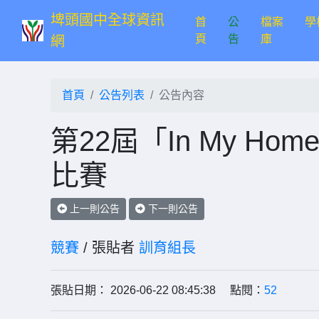
埤頭國中全球資訊
首
公
檔案
學
(current)
頁
告
庫
網
首頁
公告列表
公告內容
第22屆「In My H
比賽
上一則公告
下一則公告
競賽
/ 張貼者
訓育組長
張貼日期： 2026-06-22 08:45:38 點閱：
52