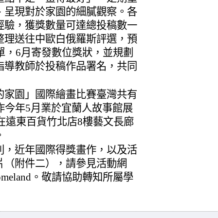
、呈現對於家園的細膩觀察。各
經驗，獲獎數量可達總投稿數一
整理送往中歐白俄羅斯評選，預
名單，6月寄發數位獎狀，並規劃
指導教師於投稿作品署名，共同
nd—我的家園」國際繪畫比賽臺灣共有
作今年5月業於宜蘭人故事館展
劃在遠東百貨竹北店8樓藝文長廊
。
則，近年國際得獎畫作，以及活
片（附件二），請參見活動網
inmyhomeland。敬請協助轉知所屬學