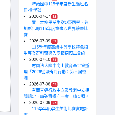
埤頭國中115學年度新生編班名
冊-含學號
2026-07-17
82
賀！本校畢業生謝O豪同學，參
加彰化縣115年度童畫心世界繪畫比
賽...
2026-07-09
69
115學年度高級中等學校特色招
生專業群科甄選入學續招簡章彙編
2026-07-10
64
財團法人隆中向上教育基金會辦
理「2026從思辨到行動：第三屆怪
咖...
2026-07-08
47
有關宣導行政中立及教育中立相
關規定，請確實遵守一案，請查照。
2026-07-09
47
115學年度學生美術比賽實施計
畫