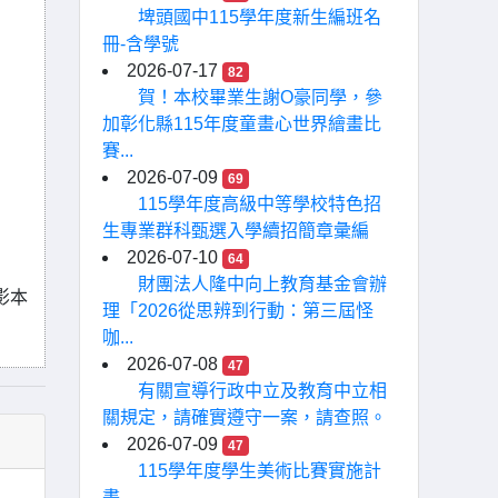
埤頭國中115學年度新生編班名
冊-含學號
2026-07-17
82
賀！本校畢業生謝O豪同學，參
加彰化縣115年度童畫心世界繪畫比
賽...
2026-07-09
69
115學年度高級中等學校特色招
生專業群科甄選入學續招簡章彙編
2026-07-10
64
財團法人隆中向上教育基金會辦
書影本
理「2026從思辨到行動：第三屆怪
咖...
2026-07-08
47
有關宣導行政中立及教育中立相
關規定，請確實遵守一案，請查照。
2026-07-09
47
115學年度學生美術比賽實施計
畫