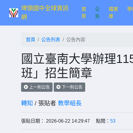
埤頭國中全球資訊
首
公
檔案
學
(current)
頁
告
庫
網
首頁
公告列表
公告內容
國立臺南大學辦理11
班」招生簡章
上一則公告
下一則公告
轉知
/ 張貼者
教學組長
張貼日期： 2026-06-22 14:29:47 點閱：
53