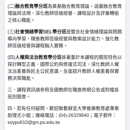
(二)
融合教育學分班
為奠基融合教育理論，涵蓋融合教育
理論與法規，深化教師班級經營、課程設計及評量轉銜
之核心職能。
(三)
社會情緒學習SEL學分班
是整合社會情緒理論與問題
導向學習，精進教師班級經營與教案設計能力，強化教
師班級經營與課程融入實務。
(四)
人權與法治教育學分班
係著重於本課程的開班特色以
探討轉型正義、國際公約與修復式司法，深化教師人權
法治素養與民主公民意識，全面提升教師人權素養與實
務決策職能。
三、課程資訊請參照全國教師在職進修網公告或附檔各
班別簡章。
四、若有任何疑問，歡迎聯繫靜宜大學推廣教育處專案
助理尤小姐；連絡電話：(04)-26329840；電子郵件：
soypu610@gm.pu.edu.tw