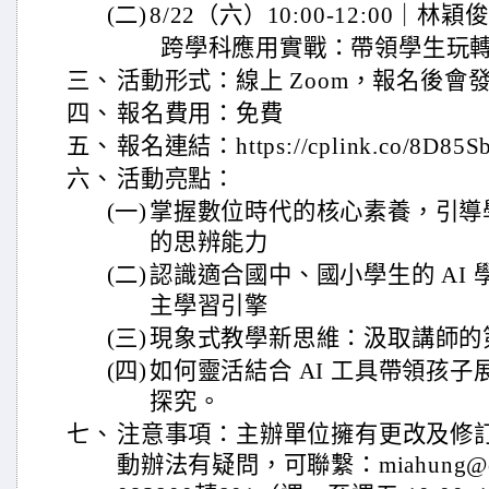
(二)
8/22（六）10:00-12:00｜林穎
跨學科應用實戰：帶領學生玩轉
三、
活動形式：線上 Zoom，報名後會
四、
報名費用：免費
五、
報名連結：https://cplink.co/8D85S
六、
活動亮點：
(一)
掌握數位時代的核心素養，引導
的思辨能力
(二)
認識適合國中、國小學生的 AI
主學習引擎
(三)
現象式教學新思維：汲取講師的第
(四)
如何靈活結合 AI 工具帶領孩子
探究。
七、
注意事項：主辦單位擁有更改及修
動辦法有疑問，可聯繫：miahung@cw.