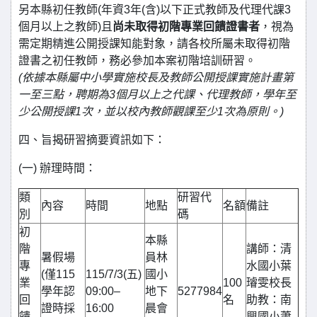
另本縣初任教師(年資3年(含)以下正式教師及代理代課3
個月以上之教師)且
尚未取得初階專業回饋證書者
，視為
需定期精進公開授課知能對象，請各校所屬未取得初階
證書之初任教師，務必參加本案初階培訓研習。
(依據本縣屬中小學實施校長及教師公開授課實施計畫第
一至三點，聘期為3個月以上之代課、代理教師，學年至
少公開授課1次，並以校內教師觀課至少1次為原則。)
四、旨揭研習摘要資訊如下：
(一) 辦理時間：
類
研習代
內容
時間
地點
名額
備註
別
碼
初
本縣
階
講師：清
暑假場
員林
專
水國小葉
(僅115
115/7/3(五)
國小
業
100
璿雯校長
學年認
09:00–
地下
5277984
回
名
助教：南
證時採
16:00
晨會
饋
興國小蕭