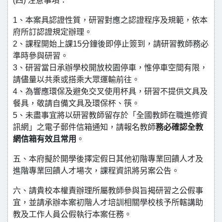
(四) 注意事項：
1、本案具認證性質，研習對應之認證程序及規範，依本
府所訂認證規定辦理。
2、課程開始上課15分鐘後即停止簽到，請研習教師務必
準時參與研習。
3、研習當日承辦學校開放校園停車，惟停車空間有限，
請儘量以共乘或搭乘大眾運輸前往。
4、為響應環保及避免交叉使用杯具，研習不提供文具及
餐具，敬請自備文具及環保杯、筷。
5、未盡事宜將以研習教師留存於「全國教師在職進修資
訊網」之電子郵件信箱通知，請報名教師
務必確認全教
網信箱有效且常用
。
五、本府擬於開學後擇定假日其他初階專業回饋人才及
進階專業回饋人才場次，課程資訊將另案公告。
六、請貴校本權責辦理所屬教師參與旨揭研習之公假事
宜，並請承辦本案初階人才培訓相關學校核予所轄講助
教及工作人員公假執行本案任務。