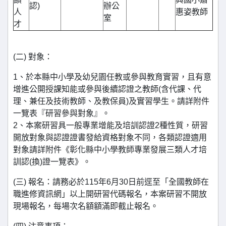
認)
辦公
人
惠姿教師
室
才
(二) 對象：
1、於本縣中小學及幼兒園任教或參與教育實習，且有意
增進公開授課知能或參與後續認證之教師(含代課、代
理、兼任及技術教師、及教保員)及實習學生。請詳附件
一覽表『研習參與對象』。
2、本案研習具一般專業增能及培訓認證2種性質，研習
開放對象與認證證書發給資格對象不同，各類認證適用
對象請詳附件《彰化縣中小學教師專業發展三類人才培
訓認(換)證一覽表》。
(三) 報名：請務必於115年6月30日前逕至「全國教師在
職進修資訊網」以上開研習代碼報名，本案研習不開放
現場報名，每場次名額額滿即截止報名。